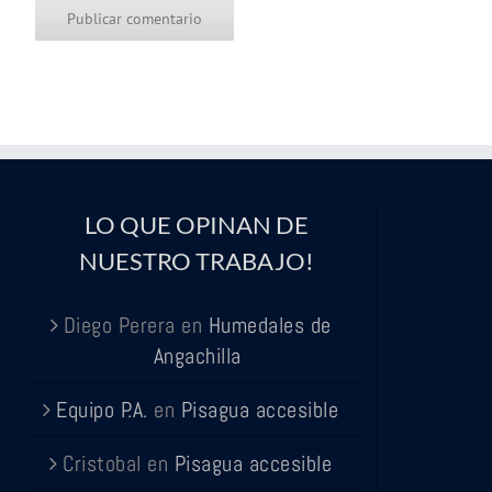
LO QUE OPINAN DE
NUESTRO TRABAJO!
Diego Perera
en
Humedales de
Angachilla
Equipo P.A.
en
Pisagua accesible
Cristobal
en
Pisagua accesible