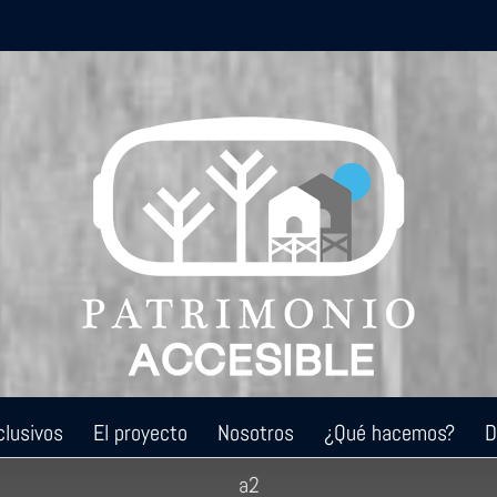
clusivos
El proyecto
Nosotros
¿Qué hacemos?
D
a2