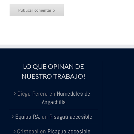
LO QUE OPINAN DE
NUESTRO TRABAJO!
Diego Perera
en
Humedales de
Angachilla
Equipo P.A.
en
Pisagua accesible
Cristobal
en
Pisagua accesible