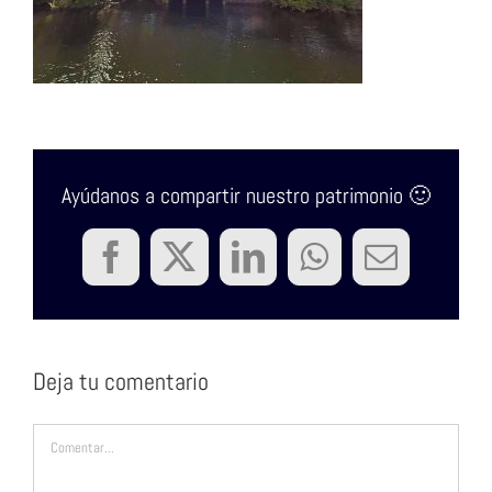
Ayúdanos a compartir nuestro patrimonio 🙂
Facebook
Twitter
LinkedIn
WhatsApp
Correo
electrón
Deja tu comentario
Comentar