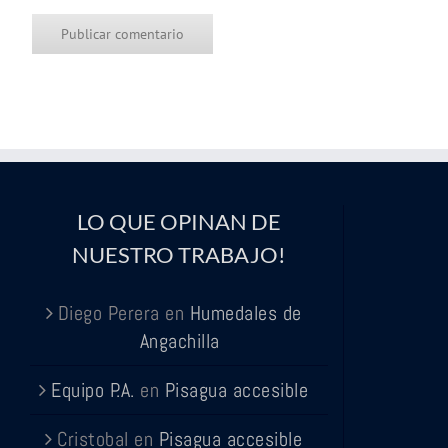
LO QUE OPINAN DE
NUESTRO TRABAJO!
Diego Perera
en
Humedales de
Angachilla
Equipo P.A.
en
Pisagua accesible
Cristobal
en
Pisagua accesible