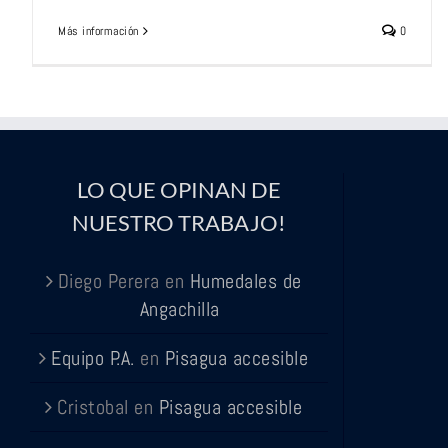
Más información
0
LO QUE OPINAN DE
NUESTRO TRABAJO!
Diego Perera
en
Humedales de
Angachilla
Equipo P.A.
en
Pisagua accesible
Cristobal
en
Pisagua accesible