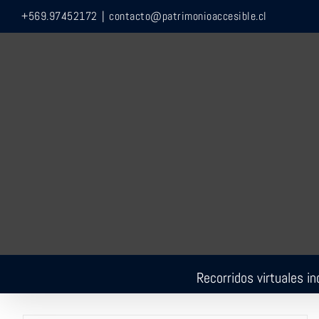
Saltar
+569.97452172
|
contacto@patrimonioaccesible.cl
al
contenido
Recorridos virtuales in