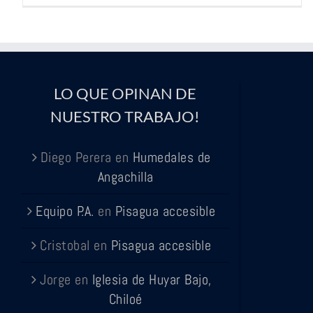
LO QUE OPINAN DE
NUESTRO TRABAJO!
Diego Perera
en
Humedales de
Angachilla
Equipo P.A.
en
Pisagua accesible
Cristobal
en
Pisagua accesible
Jorge
en
Iglesia de Huyar Bajo,
Chiloé