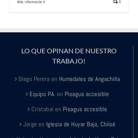
Más información
0
LO QUE OPINAN DE NUESTRO
TRABAJO!
Diego Perera
en
Humedales de Angachilla
Equipo P.A.
en
Pisagua accesible
Cristobal
en
Pisagua accesible
Jorge
en
Iglesia de Huyar Bajo, Chiloé