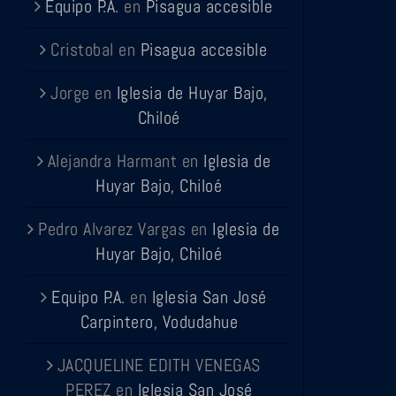
Equipo P.A.
en
Pisagua accesible
Cristobal
en
Pisagua accesible
Jorge
en
Iglesia de Huyar Bajo,
Chiloé
Alejandra Harmant
en
Iglesia de
Huyar Bajo, Chiloé
Pedro Alvarez Vargas
en
Iglesia de
Huyar Bajo, Chiloé
Equipo P.A.
en
Iglesia San José
Carpintero, Vodudahue
JACQUELINE EDITH VENEGAS
PEREZ
en
Iglesia San José