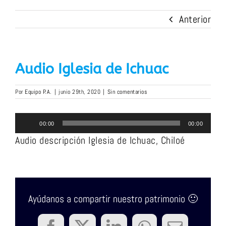
Anterior
Audio Iglesia de Ichuac
Por
Equipo P.A.
|
junio 29th, 2020
|
Sin comentarios
Reproductor
00:00
00:00
de
Audio descripción Iglesia de Ichuac, Chiloé
audio
Ayúdanos a compartir nuestro patrimonio 🙂