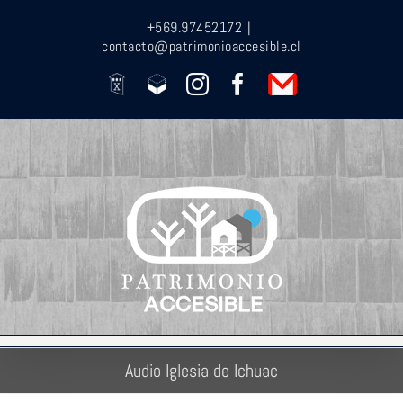
Saltar
+569.97452172
|
al
contacto@patrimonioaccesible.cl
contenido
Casa
Getarq
Instagram
Facebook
Contacto
X
Audio Iglesia de Ichuac