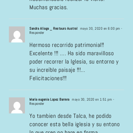
Muchas gracias.
Sandra Aliaga _ Restauro Austral
mayo 30, 2020 en 6:00 pm
-
Responder
Hermoso recorrido patrimonial!!
Excelente !!! …. Ha sido maravilloso
poder recorrer la Iglesia, su entorno y
su increíble paisaje !!!…
Felicitaciones!!!
Maria eugenia Lopez Barrera
mayo 30, 2020 en 1:51 pm
-
Responder
Yo tambien desde Talca, he podido
conocer esta bella iglesia y su entono
lo que creo no hare en forma