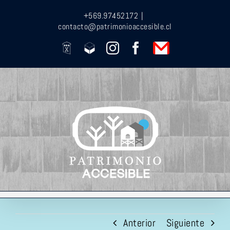
Saltar
+569.97452172
|
al
contacto@patrimonioaccesible.cl
contenido
Casa
Getarq
Instagram
Facebook
Contacto
X
Anterior
Siguiente