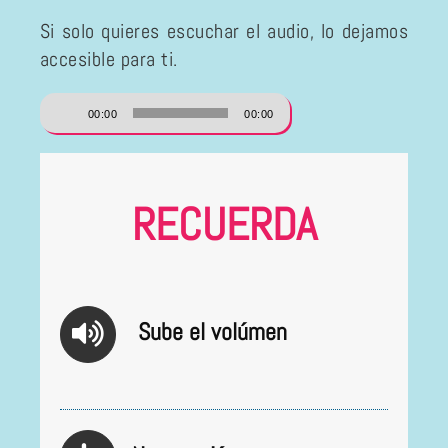
Si solo quieres escuchar el audio, lo dejamos
accesible para ti.
Reproductor
00:00
00:00
de
audio
RECUERDA
Sube el volúmen